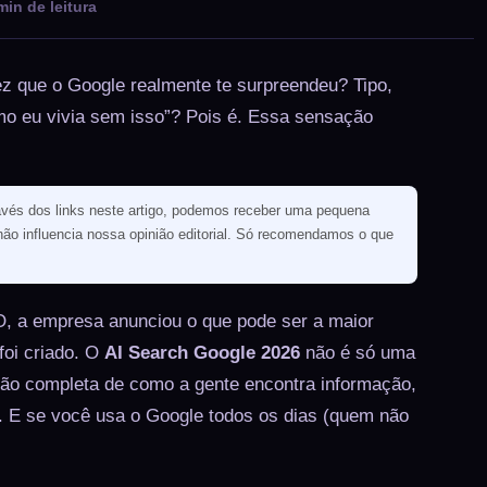
in de leitura
ez que o Google realmente te surpreendeu? Tipo,
o eu vivia sem isso”? Pois é. Essa sensação
és dos links neste artigo, podemos receber uma pequena
o influencia nossa opinião editorial. Só recomendamos o que
O, a empresa anunciou o que pode ser a maior
foi criado. O
AI Search Google 2026
não é só uma
ção completa de como a gente encontra informação,
l. E se você usa o Google todos os dias (quem não