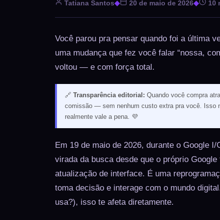
Tatiana Santos
◆
20 de maio de 2026
◆
10 m
Você parou pra pensar quando foi a última v
uma mudança que fez você falar “nossa, com
voltou — e com força total.
🔗
Transparência editorial:
Quando você compra atrav
comissão — sem nenhum custo extra pra você. Isso nã
realmente vale a pena. 💜
Em 19 de maio de 2026, durante o Google I/
virada da busca desde que o próprio Google 
atualização de interface. É uma reprograma
toma decisão e interage com o mundo digita
usa?), isso te afeta diretamente.