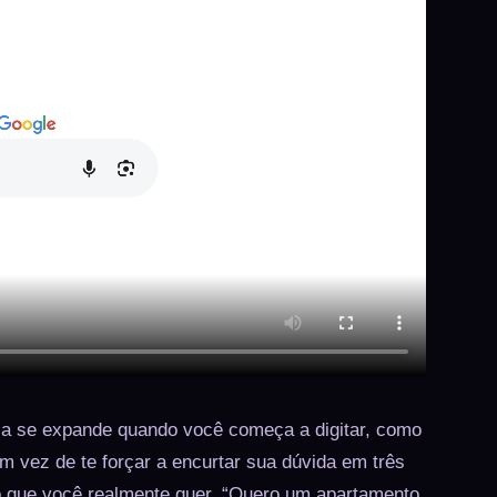
la se expande quando você começa a digitar, como
m vez de te forçar a encurtar sua dúvida em três
 o que você realmente quer. “Quero um apartamento