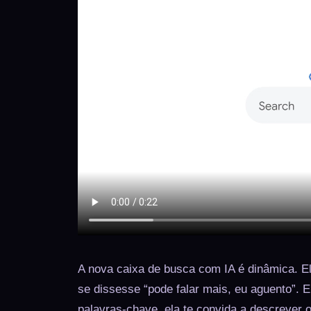
A nova caixa de busca com IA é dinâmica. E
se dissesse “pode falar mais, eu aguento”. E
palavras-chave, ela te convida a descrever