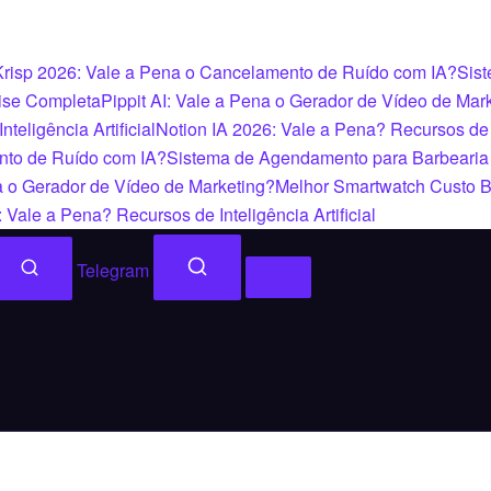
Krisp 2026: Vale a Pena o Cancelamento de Ruído com IA?
Sist
ise Completa
Pippit AI: Vale a Pena o Gerador de Vídeo de Mar
eligência Artificial
Notion IA 2026: Vale a Pena? Recursos de In
nto de Ruído com IA?
Sistema de Agendamento para Barbearia
na o Gerador de Vídeo de Marketing?
Melhor Smartwatch Custo B
 Vale a Pena? Recursos de Inteligência Artificial
Telegram