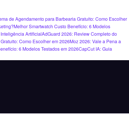
ema de Agendamento para Barbearia Gratuito: Como Escolher
keting?
Melhor Smartwatch Custo Benefício: 6 Modelos
teligência Artificial
AdGuard 2026: Review Completo do
 Gratuito: Como Escolher em 2026
Moz 2026: Vale a Pena a
enefício: 6 Modelos Testados em 2026
CapCut IA: Guia