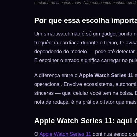
e relatos de usuárias reais. Não recebemos nenhum produ
Por que essa escolha import
Um smartwatch não é só um gadget bonito no 
frequência cardíaca durante o treino, te a
dependendo do modelo — pode até detectar s
E escolher o errado significa carregar no puls
A diferença entre o
Apple Watch Series 11
e
operacional. Envolve ecossistema, autonomi
sinceras — qual celular você tem na bolsa.
nota de rodapé, é na prática o fator que mai
Apple Watch Series 11: aqui 
O
Apple Watch Series 11
continua sendo o s