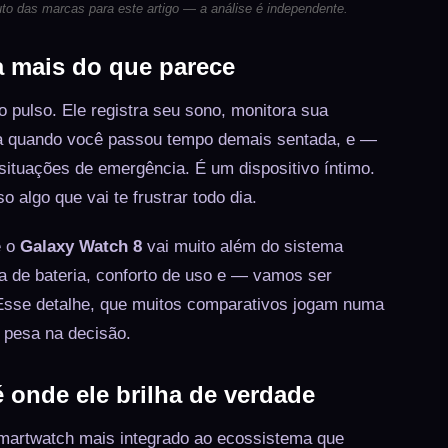
to das marcas para este artigo — a análise é independente.
a mais do que parece
pulso. Ele registra seu sono, monitora sua
visa quando você passou tempo demais sentada, e —
ituações de emergência. É um dispositivo íntimo.
o algo que vai te frustrar todo dia.
 o
Galaxy Watch 8
vai muito além do sistema
a de bateria, conforto de uso e — vamos ser
 Esse detalhe, que muitos comparativos jogam numa
s pesa na decisão.
é onde ele brilha de verdade
martwatch mais integrado ao ecossistema que