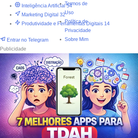
Termos de
Inteligência Artificial
54
Uso
Marketing Digital
32
Política de
Produtividade e Ferramentas Digitais
14
Privacidade
Sobre Mim
Entrar no Telegram
Publicidade